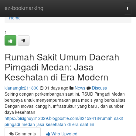
Home
ez-bookmarking
Togg
navi
Home
1
Rumah Sakit Umum Daerah
Pirngadi Medan: Jasa
Kesehatan di Era Modern
kianamglc211800
91 days ago
News
Discuss
Seiring dengan perkembangan saat ini, RSUD Pirngadi Medan
berupaya untuk menyempurnakan jasa medis yang berkualitas.
Dengan inovasi canggih, infrastruktur yang baru , dan sumber
daya kesehatan
https://oisignuy312329.blogpostie.com/62459418/rumah-sakit-
pirngadi-medan-jasa-kesehatan-di-era-saat-ini
Comments
Who Upvoted