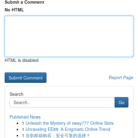
Submit a Comment
No HTML
HTML is disabled
Report Page
Search
Go
Published News
1
Unleash the Mystery of xway777 Online Slots
1
Unraveling EE88: A Enigmatic Online Trend
1
谷歌邮箱购买：安全可靠的选择？