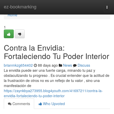
Home
ez-bookmarking
Togg
navi
Home
1
Contra la Envidia:
Fortaleciendo Tu Poder Interior
brianmkzg654402
88 days ago
News
Discuss
La envidia puede ser una fuerte carga, minando tu paz y
obstaculizando tu progreso . Es crucial entender que la actitud de
la frustración de otros no es un reflejo de tu valor , sino una
manifestación de
https://zaynkbya273955.blog4youth.com/41697211/contra-la-
envidia-fortaleciendo-tu-poder-interior
Comments
Who Upvoted