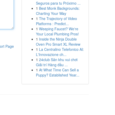
Seguros para tu Próximo ...
1
Best Monk Backgrounds:
Charting Your Way
1
The Trajectory of Video
Platforms : Predict...
1
Weeping Faucet? We're
Your Local Plumbing Pros!
1
Inside the Ninja Double
Oven Pro Smart XL Review
ort Page
1
La Centralino Telefonico AI:
L'Innovazione ch...
1
24club Sân khu vui chơi
Giải trí Hàng đầu ...
1
At What Time Can Sell a
Puppy? Established Year...