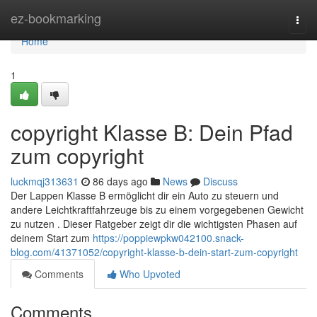
Home
ez-bookmarking
Togg
navi
Home
1
copyright Klasse B: Dein Pfad
zum copyright
luckmqj313631
86 days ago
News
Discuss
Der Lappen Klasse B ermöglicht dir ein Auto zu steuern und
andere Leichtkraftfahrzeuge bis zu einem vorgegebenen Gewicht
zu nutzen . Dieser Ratgeber zeigt dir die wichtigsten Phasen auf
deinem Start zum
https://poppiewpkw042100.snack-
blog.com/41371052/copyright-klasse-b-dein-start-zum-copyright
Comments
Who Upvoted
Comments