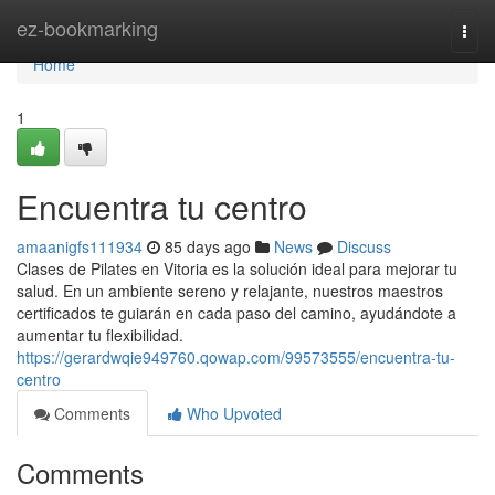
Home
ez-bookmarking
Togg
navi
Home
1
Encuentra tu centro
amaanigfs111934
85 days ago
News
Discuss
Clases de Pilates en Vitoria es la solución ideal para mejorar tu
salud. En un ambiente sereno y relajante, nuestros maestros
certificados te guiarán en cada paso del camino, ayudándote a
aumentar tu flexibilidad.
https://gerardwqie949760.qowap.com/99573555/encuentra-tu-
centro
Comments
Who Upvoted
Comments