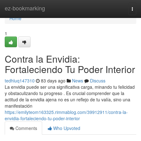
Home
ez-bookmarking
Togg
navi
Home
1
Contra la Envidia:
Fortaleciendo Tu Poder Interior
tedhluq147310
83 days ago
News
Discuss
La envidia puede ser una significativa carga, minando tu felicidad
y obstaculizando tu progreso . Es crucial comprender que la
actitud de la envidia ajena no es un reflejo de tu valía, sino una
manifestación
https://emilyteom163325.rimmablog.com/39912911/contra-la-
envidia-fortaleciendo-tu-poder-interior
Comments
Who Upvoted