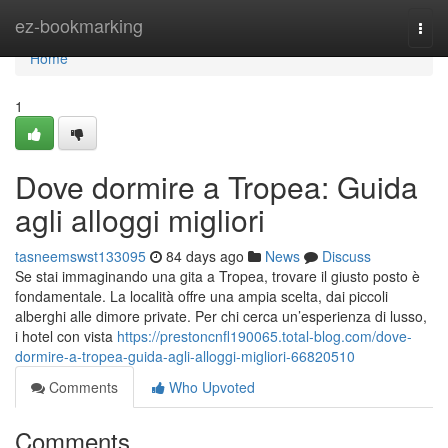
Home
ez-bookmarking
Togg
navi
Home
1
Dove dormire a Tropea: Guida
agli alloggi migliori
tasneemswst133095
84 days ago
News
Discuss
Se stai immaginando una gita a Tropea, trovare il giusto posto è
fondamentale. La località offre una ampia scelta, dai piccoli
alberghi alle dimore private. Per chi cerca un’esperienza di lusso,
i hotel con vista
https://prestoncnfl190065.total-blog.com/dove-
dormire-a-tropea-guida-agli-alloggi-migliori-66820510
Comments
Who Upvoted
Comments