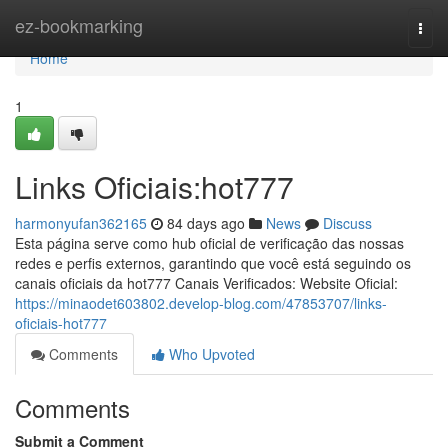
Home
ez-bookmarking
Togg
navi
Home
1
Links Oficiais:hot777
harmonyufan362165
84 days ago
News
Discuss
Esta página serve como hub oficial de verificação das nossas
redes e perfis externos, garantindo que você está seguindo os
canais oficiais da hot777 Canais Verificados: Website Oficial:
https://minaodet603802.develop-blog.com/47853707/links-
oficiais-hot777
Comments
Who Upvoted
Comments
Submit a Comment