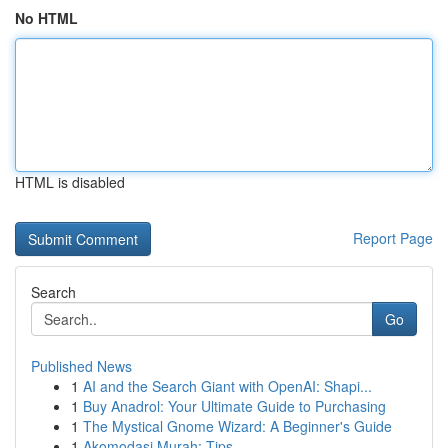
No HTML
HTML is disabled
Report Page
Search
Go
Published News
1
AI and the Search Giant with OpenAI: Shapi...
1
Buy Anadrol: Your Ultimate Guide to Purchasing
1
The Mystical Gnome Wizard: A Beginner's Guide
1
Akomodasi Murah: Tips