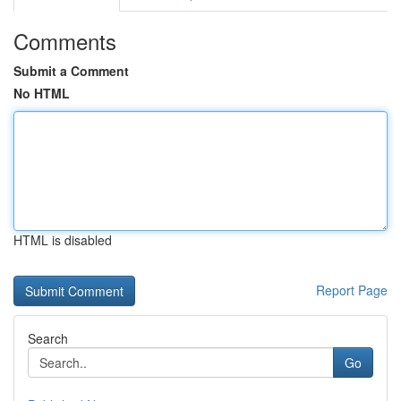
Comments
Submit a Comment
No HTML
HTML is disabled
Report Page
Search
Go