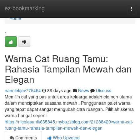
Home
ez-bookmarking
Togg
navi
Home
1
Warna Cat Ruang Tamu:
Rahasia Tampilan Mewah dan
Elegan
nanniekjev775454
86 days ago
News
Discuss
Memilih cat yang pas untuk area keluarga adalah elemen utama
dalam menciptakan suasana mewah . Penggunaan palet warna
yang tepat dapat sangat mengubah citra ruangan. Pilihlah skema
warna hangat seperti
https://nicolasunik635845.mybuzzblog.com/21288429/warna-cat-
ruang-tamu-rahasia-tampilan-mewah-dan-elegan
Comments
Who Upvoted