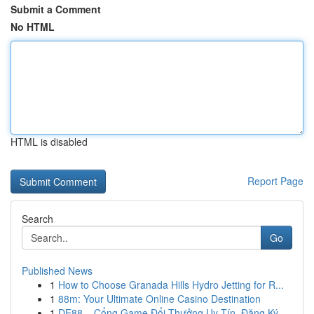
Submit a Comment
No HTML
HTML is disabled
Report Page
Search
Go
Published News
1
How to Choose Granada Hills Hydro Jetting for R...
1
88m: Your Ultimate Online Casino Destination
1
DE88 – Cổng Game Đổi Thưởng Uy Tín, Đăng Ký