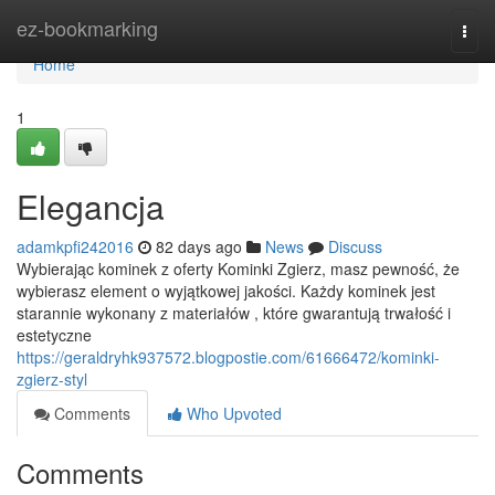
Home
ez-bookmarking
Togg
navi
Home
1
Elegancja
adamkpfi242016
82 days ago
News
Discuss
Wybierając kominek z oferty Kominki Zgierz, masz pewność, że
wybierasz element o wyjątkowej jakości. Każdy kominek jest
starannie wykonany z materiałów , które gwarantują trwałość i
estetyczne
https://geraldryhk937572.blogpostie.com/61666472/kominki-
zgierz-styl
Comments
Who Upvoted
Comments