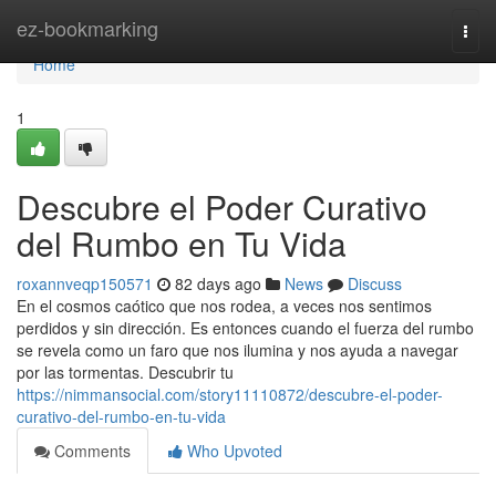
Home
ez-bookmarking
Togg
navi
Home
1
Descubre el Poder Curativo
del Rumbo en Tu Vida
roxannveqp150571
82 days ago
News
Discuss
En el cosmos caótico que nos rodea, a veces nos sentimos
perdidos y sin dirección. Es entonces cuando el fuerza del rumbo
se revela como un faro que nos ilumina y nos ayuda a navegar
por las tormentas. Descubrir tu
https://nimmansocial.com/story11110872/descubre-el-poder-
curativo-del-rumbo-en-tu-vida
Comments
Who Upvoted