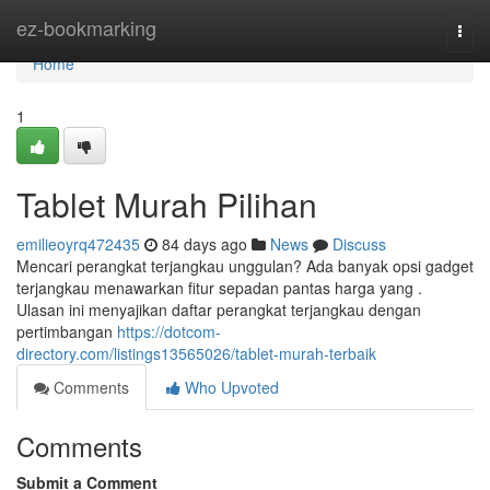
Home
ez-bookmarking
Togg
navi
Home
1
Tablet Murah Pilihan
emilieoyrq472435
84 days ago
News
Discuss
Mencari perangkat terjangkau unggulan? Ada banyak opsi gadget
terjangkau menawarkan fitur sepadan pantas harga yang .
Ulasan ini menyajikan daftar perangkat terjangkau dengan
pertimbangan
https://dotcom-
directory.com/listings13565026/tablet-murah-terbaik
Comments
Who Upvoted
Comments
Submit a Comment