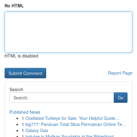
No HTML
HTML is disabled
Report Page
Search
Go
Published News
1
Ocellated Turkeys for Sale: Your Helpful Guide...
1
big777: Panduan Total Situs Permainan Online Te...
1
Galaxy Gas
1
Indulge in Mytikas Souvlakia at the Waterfront ...