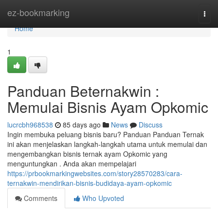
Home
ez-bookmarking
Togg
navi
Home
1
Panduan Beternakwin :
Memulai Bisnis Ayam Opkomic
lucrcbh968538
85 days ago
News
Discuss
Ingin membuka peluang bisnis baru? Panduan Panduan Ternak
ini akan menjelaskan langkah-langkah utama untuk memulai dan
mengembangkan bisnis ternak ayam Opkomic yang
menguntungkan . Anda akan mempelajari
https://prbookmarkingwebsites.com/story28570283/cara-
ternakwin-mendirikan-bisnis-budidaya-ayam-opkomic
Comments
Who Upvoted