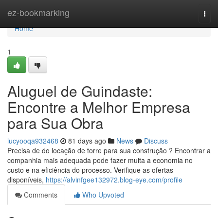
Home
ez-bookmarking
Togg
navi
Home
1
Aluguel de Guindaste:
Encontre a Melhor Empresa
para Sua Obra
lucyooqa932468
81 days ago
News
Discuss
Precisa de do locação de torre para sua construção ? Encontrar a
companhia mais adequada pode fazer muita a economia no
custo e na eficiência do processo. Verifique as ofertas
disponíveis,
https://alvinfgee132972.blog-eye.com/profile
Comments
Who Upvoted