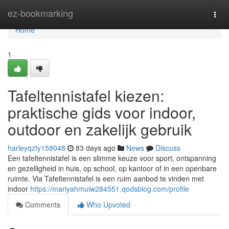
Home
ez-bookmarking
Togg
navi
Home
1
Tafeltennistafel kiezen:
praktische gids voor indoor,
outdoor en zakelijk gebruik
harleyqzty158048
83 days ago
News
Discuss
Een tafeltennistafel is een slimme keuze voor sport, ontspanning
en gezelligheid in huis, op school, op kantoor of in een openbare
ruimte. Via Tafeltennistafel is een ruim aanbod te vinden met
indoor
https://mariyahmuiw284551.qodsblog.com/profile
Comments
Who Upvoted