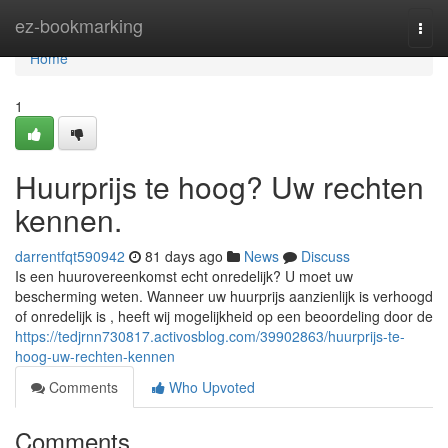
Home
ez-bookmarking
Togg
navi
Home
1
Huurprijs te hoog? Uw rechten
kennen.
darrentfqt590942
81 days ago
News
Discuss
Is een huurovereenkomst echt onredelijk? U moet uw
bescherming weten. Wanneer uw huurprijs aanzienlijk is verhoogd
of onredelijk is , heeft wij mogelijkheid op een beoordeling door de
https://tedjrnn730817.activosblog.com/39902863/huurprijs-te-
hoog-uw-rechten-kennen
Comments
Who Upvoted
Comments