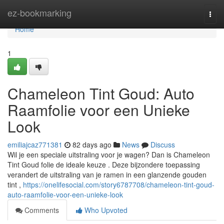
Home
ez-bookmarking
Togg
navi
Home
1
Chameleon Tint Goud: Auto
Raamfolie voor een Unieke
Look
emiliajcaz771381
82 days ago
News
Discuss
Wil je een speciale uitstraling voor je wagen? Dan is Chameleon
Tint Goud folie de ideale keuze . Deze bijzondere toepassing
verandert de uitstraling van je ramen in een glanzende gouden
tint ,
https://onelifesocial.com/story6787708/chameleon-tint-goud-
auto-raamfolie-voor-een-unieke-look
Comments
Who Upvoted