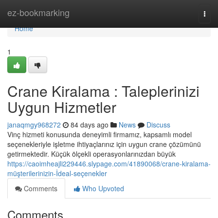
Home
ez-bookmarking
Togg
navi
Home
1
Crane Kiralama : Taleplerinizi
Uygun Hizmetler
janaqmgy968272
84 days ago
News
Discuss
Vinç hizmeti konusunda deneyimli firmamız, kapsamlı model
seçenekleriyle işletme ihtiyaçlarınız için uygun crane çözümünü
getirmektedir. Küçük ölçekli operasyonlarınızdan büyük
https://caoimheajli229446.slypage.com/41890068/crane-kiralama-
müşterilerinizin-İdeal-seçenekler
Comments
Who Upvoted
Comments