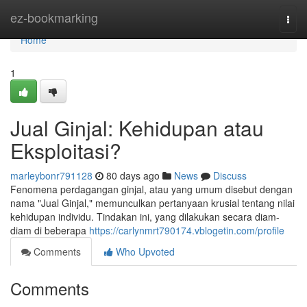
Home
ez-bookmarking
Togg
navi
Home
1
Jual Ginjal: Kehidupan atau
Eksploitasi?
marleybonr791128
80 days ago
News
Discuss
Fenomena perdagangan ginjal, atau yang umum disebut dengan
nama "Jual Ginjal," memunculkan pertanyaan krusial tentang nilai
kehidupan individu. Tindakan ini, yang dilakukan secara diam-
diam di beberapa
https://carlynmrt790174.vblogetin.com/profile
Comments
Who Upvoted
Comments