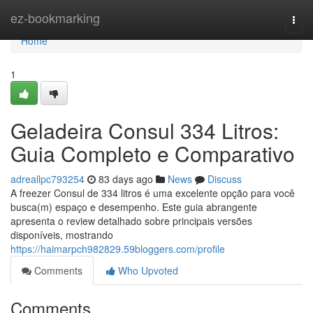
Home
ez-bookmarking
Togg
navi
Home
1
Geladeira Consul 334 Litros:
Guia Completo e Comparativo
adreallpc793254
83 days ago
News
Discuss
A freezer Consul de 334 litros é uma excelente opção para você
busca(m) espaço e desempenho. Este guia abrangente
apresenta o review detalhado sobre principais versões
disponíveis, mostrando
https://haimarpch982829.59bloggers.com/profile
Comments
Who Upvoted
Comments