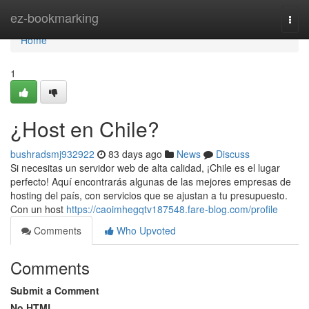
Home
ez-bookmarking
Togg
navi
Home
1
¿Host en Chile?
bushradsmj932922
83 days ago
News
Discuss
Si necesitas un servidor web de alta calidad, ¡Chile es el lugar
perfecto! Aquí encontrarás algunas de las mejores empresas de
hosting del país, con servicios que se ajustan a tu presupuesto.
Con un host
https://caoimhegqtv187548.fare-blog.com/profile
Comments
Who Upvoted
Comments
Submit a Comment
No HTML