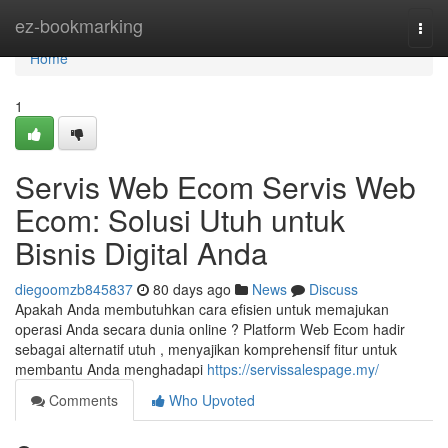
Home
ez-bookmarking
Togg
navi
Home
1
Servis Web Ecom Servis Web
Ecom: Solusi Utuh untuk
Bisnis Digital Anda
diegoomzb845837
80 days ago
News
Discuss
Apakah Anda membutuhkan cara efisien untuk memajukan
operasi Anda secara dunia online ? Platform Web Ecom hadir
sebagai alternatif utuh , menyajikan komprehensif fitur untuk
membantu Anda menghadapi
https://servissalespage.my/
Comments
Who Upvoted