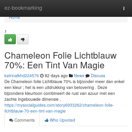
Home
ez-bookmarking
Togg
navi
Home
1
Chameleon Folie Lichtblauw
70%: Een Tint Van Magie
katrinalkhd224576
82 days ago
News
Discuss
De Chameleon folie Lichtblauw 70% is bijzonder meer dan enkel
een kleur ; het is een uitdrukking van betovering . Deze
bijzondere kleurtoon combineert de rust van azuur met een
zachte ingebouwde dimensie ,
https://mysocialguides.com/story6933262/chameleon-folie-
lichtblauw-70-een-tint-van-magie
Comments
Who Upvoted