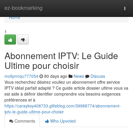
Home
ez-bookmarking
Togg
navi
Home
1
Abonnement IPTV: Le Guide
Ultime pour choisir
mollymrqu777054
80 days ago
News
Discuss
Vous recherchez désirez vouliez un abonnement offre service
IPTV idéal parfait adapté ? Ce guide article dossier ultime vous va
est aide à définir identifier comprendre vos besoins exigences
préférences et à
https://carayksy408733.glifeblog.com/39988774/abonnement-
iptv-le-guide-ultime-pour-choisir
Comments
Who Upvoted