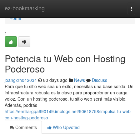
Home
ez-bookmarking
Togg
navi
Home
1
Potencia tu Web con Hosting
Poderoso
joangxrh042034
80 days ago
News
Discuss
Para que tu sitio web sea un éxito, necesitas una base sólida. Un
infraestructura robusta es la clave para proporcionar un carga
veloz. Con un hosting poderoso, tu sitio web será más visible.
Además, podrás
https://emiliargqa990149.imblogs.net/90618758/impulsa-tu-web-
con-hosting-poderoso
Comments
Who Upvoted