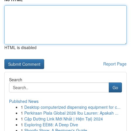
HTML is disabled
Report Page
Search
Go
Published News
1
Desktop computerized dispensing equipment for c...
1
Perkiraan Piala Global 2026 Ibu Lauren: Apakah ...
1
Cập Đường Link Mới Nhất | Hiện Tại} 2024
1
Exploring EE88: A Deep Dive
1
Shopify Store: A Beginner's Guide