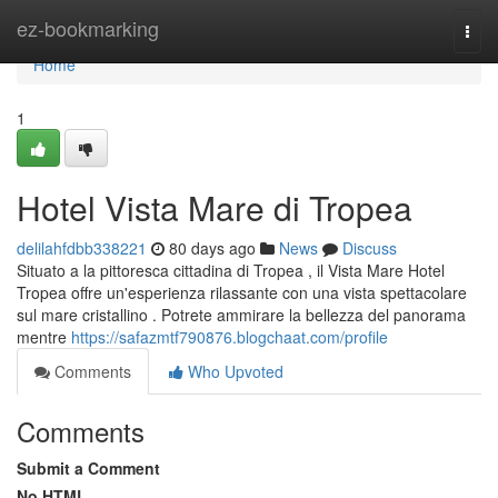
Home
ez-bookmarking
Togg
navi
Home
1
Hotel Vista Mare di Tropea
delilahfdbb338221
80 days ago
News
Discuss
Situato a la pittoresca cittadina di Tropea , il Vista Mare Hotel
Tropea offre un'esperienza rilassante con una vista spettacolare
sul mare cristallino . Potrete ammirare la bellezza del panorama
mentre
https://safazmtf790876.blogchaat.com/profile
Comments
Who Upvoted
Comments
Submit a Comment
No HTML