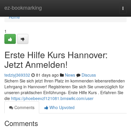
Home
ez-bookmarking
Togg
navi
Home
1
Erste Hilfe Kurs Hannover:
Jetzt Anmelden!
tedziyj369332
81 days ago
News
Discuss
Sichern Sie sich jetzt Ihren Platz im kommenden lebensrettenden
Lehrgang in Hannover! Registrieren Sie sich Sie unverzüglich für
unseren praktischen Einführungs- Erste Hilfe Kurs . Erfahren Sie
die
https://phoebeevzf121081.bmswiki.com/user
Comments
Who Upvoted
Comments