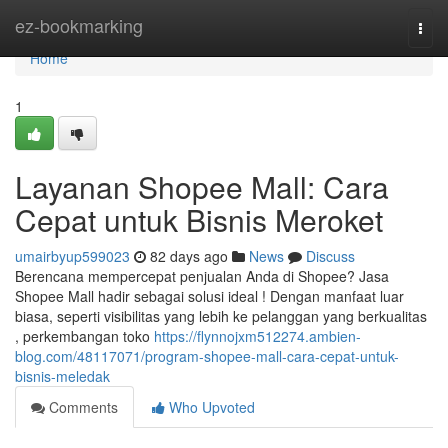
Home
ez-bookmarking
Togg
navi
Home
1
Layanan Shopee Mall: Cara
Cepat untuk Bisnis Meroket
umairbyup599023
82 days ago
News
Discuss
Berencana mempercepat penjualan Anda di Shopee? Jasa
Shopee Mall hadir sebagai solusi ideal ! Dengan manfaat luar
biasa, seperti visibilitas yang lebih ke pelanggan yang berkualitas
, perkembangan toko
https://flynnojxm512274.ambien-
blog.com/48117071/program-shopee-mall-cara-cepat-untuk-
bisnis-meledak
Comments
Who Upvoted