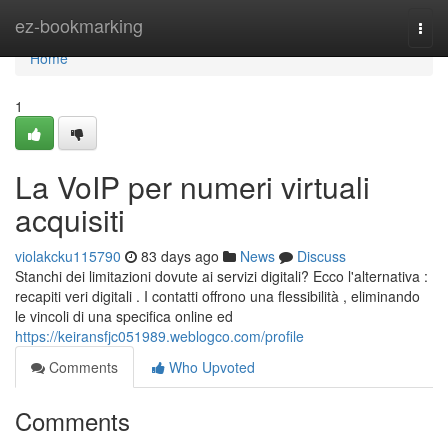
Home
ez-bookmarking
Togg
navi
Home
1
La VoIP per numeri virtuali
acquisiti
violakcku115790
83 days ago
News
Discuss
Stanchi dei limitazioni dovute ai servizi digitali? Ecco l'alternativa :
recapiti veri digitali . I contatti offrono una flessibilità , eliminando
le vincoli di una specifica online ed
https://keiransfjc051989.weblogco.com/profile
Comments
Who Upvoted
Comments