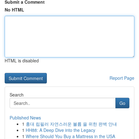
Submit a Comment
No HTML
HTML is disabled
Report Page
Search
Go
Published News
1
홍대 립필러 자연스러운 볼륨 을 위한 완벽 안내
1
HH88: A Deep Dive into the Legacy
1
Where Should You Buy a Mattress in the USA