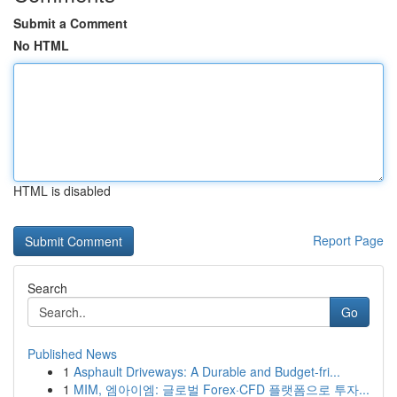
Submit a Comment
No HTML
HTML is disabled
Report Page
Search
Go
Published News
1
Asphault Driveways: A Durable and Budget-fri...
1
MIM, 엠아이엠: 글로벌 Forex·CFD 플랫폼으로 투자...