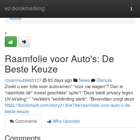
Home
ez-bookmarking
Togg
navi
Home
1
Raamfolie voor Auto's: De
Beste Keuze
roxannxubl485127
83 days ago
News
Discuss
Zoekt u een folie voor autoramen" "voor uw wagen"? Dan is
"raamfolie dé" meest geschikte" optie"! "Deze biedt privacy tegen
UV-straling" " "verkleint "verblinding sterk". "Bovendien zorgt deze
https://tbookmark.com/story21304799/raamfolie-voor-auto-s-de-
beste-keuze
Comments
Who Upvoted
Comments