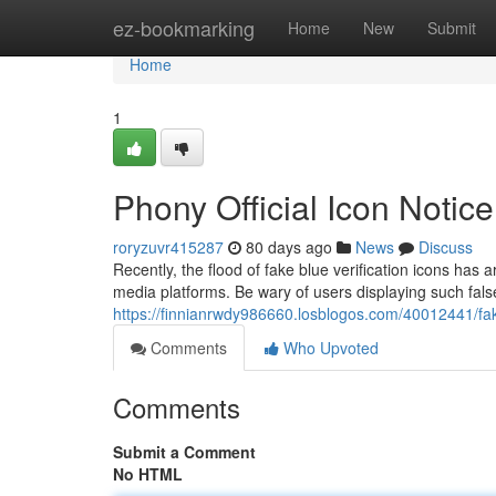
Home
ez-bookmarking
Home
New
Submit
Home
1
Phony Official Icon Notice
roryzuvr415287
80 days ago
News
Discuss
Recently, the flood of fake blue verification icons has 
media platforms. Be wary of users displaying such false 
https://finnianrwdy986660.losblogos.com/40012441/fa
Comments
Who Upvoted
Comments
Submit a Comment
No HTML