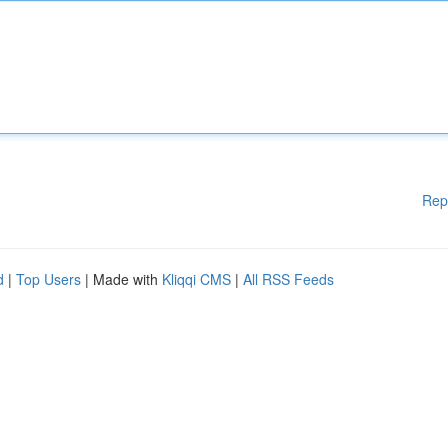
Rep
d
|
Top Users
| Made with
Kliqqi CMS
|
All RSS Feeds