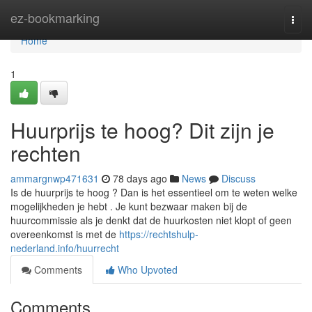
Home
ez-bookmarking
Togg
navi
Home
1
Huurprijs te hoog? Dit zijn je
rechten
ammargnwp471631
78 days ago
News
Discuss
Is de huurprijs te hoog ? Dan is het essentieel om te weten welke
mogelijkheden je hebt . Je kunt bezwaar maken bij de
huurcommissie als je denkt dat de huurkosten niet klopt of geen
overeenkomst is met de
https://rechtshulp-
nederland.info/huurrecht
Comments
Who Upvoted
Comments