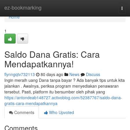
Home
ez-bookmarking
Togg
navi
Home
1
Saldo Dana Gratis: Cara
Mendapatkannya!
flynngqtv732113
80 days ago
News
Discuss
Ingin meraih uang Dana tanpa bayar ? Ada banyak tips untuk kita
jalankan . Awalnya, periksa program menyediakan penawaran
tersebut. Pasti, platform itu bersumber oleh pihak yang
https://antondeab148727.activoblog.com/52387767/saldo-dana-
gratis-cara-mendapatkannya
Comments
Who Upvoted
Comments