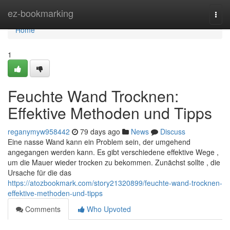
Home
ez-bookmarking
Togg
navi
Home
1
Feuchte Wand Trocknen:
Effektive Methoden und Tipps
reganymyw958442
79 days ago
News
Discuss
Eine nasse Wand kann ein Problem sein, der umgehend
angegangen werden kann. Es gibt verschiedene effektive Wege ,
um die Mauer wieder trocken zu bekommen. Zunächst sollte , die
Ursache für die das
https://atozbookmark.com/story21320899/feuchte-wand-trocknen-
effektive-methoden-und-tipps
Comments
Who Upvoted