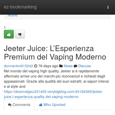
Home
ez-bookmarking
Togg
navi
Home
1
Jeeter Juice: L’Esperienza
Premium del Vaping Moderno
donnanlvn615242
78 days ago
News
Discuss
Nel mondo del vaping high quality, Jeeter si è rapidamente
affermato arrive uno dei marchi più riconosciuti e richiesti dagli
appassionati. Grazie alla qualità dei suoi estratti, ai sapori intensi
e al style and
https://deannalgeu331400.verybigblog.com/40194369/jeeter-
juice-l-esperienza-quality-del-vaping-moderno
Comments
Who Upvoted