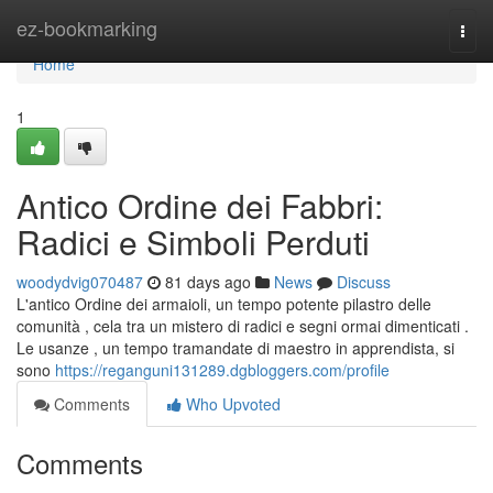
Home
ez-bookmarking
Togg
navi
Home
1
Antico Ordine dei Fabbri:
Radici e Simboli Perduti
woodydvig070487
81 days ago
News
Discuss
L'antico Ordine dei armaioli, un tempo potente pilastro delle
comunità , cela tra un mistero di radici e segni ormai dimenticati .
Le usanze , un tempo tramandate di maestro in apprendista, si
sono
https://reganguni131289.dgbloggers.com/profile
Comments
Who Upvoted
Comments