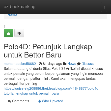
Home
ez-bookmarking
Togg
navi
Home
1
Polo4D: Petunjuk Lengkap
untuk Bettor Baru
mohamadskrc586821
81 days ago
News
Discuss
Selamat datang di dunia Situs Polo4D ! Artikel ini dibuat khusus
untuk pemain yang belum berpengalaman yang ingin mencoba
bermain dengan platform ini . Kami akan mengupas tuntas
berbagai fitur penting
https://louisefeig208886.theideasblog.com/41848877/polo4d-
tutorial-lengkap-untuk-pemain-baru
Comments
Who Upvoted