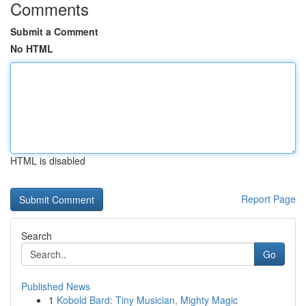
Comments
Submit a Comment
No HTML
HTML is disabled
Report Page
Search
Go
Published News
1
Kobold Bard: Tiny Musician, Mighty Magic