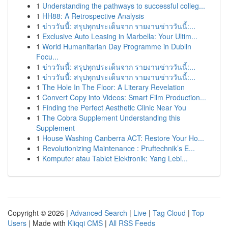
1
Understanding the pathways to successful colleg...
1
HH88: A Retrospective Analysis
1
ข่าววันนี้: สรุปทุกประเด็นจาก รายงานข่าววันนี้:...
1
Exclusive Auto Leasing in Marbella: Your Ultim...
1
World Humanitarian Day Programme in Dublin
Focu...
1
ข่าววันนี้: สรุปทุกประเด็นจาก รายงานข่าววันนี้:...
1
ข่าววันนี้: สรุปทุกประเด็นจาก รายงานข่าววันนี้:...
1
The Hole In The Floor: A Literary Revelation
1
Convert Copy into Videos: Smart Film Production...
1
Finding the Perfect Aesthetic Clinic Near You
1
The Cobra Supplement Understanding this
Supplement
1
House Washing Canberra ACT: Restore Your Ho...
1
Revolutionizing Maintenance : Pruftechnik’s E...
1
Komputer atau Tablet Elektronik: Yang Lebi...
Copyright © 2026 |
Advanced Search
|
Live
|
Tag Cloud
|
Top
Users
| Made with
Kliqqi CMS
|
All RSS Feeds