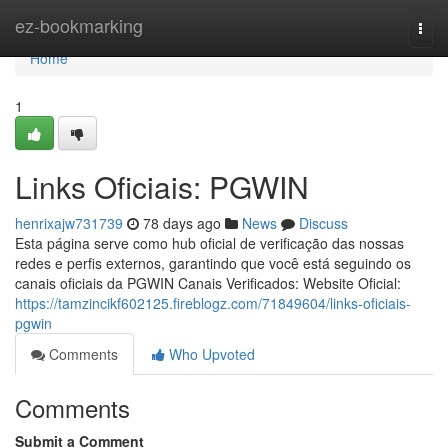
Home
ez-bookmarking
Togg
navi
Home
1
Links Oficiais: PGWIN
henrixajw731739
78 days ago
News
Discuss
Esta página serve como hub oficial de verificação das nossas
redes e perfis externos, garantindo que você está seguindo os
canais oficiais da PGWIN Canais Verificados: Website Oficial:
https://tamzincikf602125.fireblogz.com/71849604/links-oficiais-
pgwin
Comments
Who Upvoted
Comments
Submit a Comment