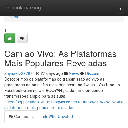
Home
ez-bookmarking
Togg
navi
Home
1
Cam ao Vivo: As Plataformas
Mais Populares Reveladas
anyaaerz297874
77 days ago
News
Discuss
Descobrimos os plataformas de transmissão ao vivo as
procuradas no país . Na elas, destacam-se Twitch , YouTube , o
Facebook Gaming e o BOOYAH , cada um oferecendo
transmissões amplo para as suas
https://poppieiadd814992.blogvivi.com/41890634/cam-ao-vivo-as-
plataformas-mais-populares-reveladas
Comments
Who Upvoted