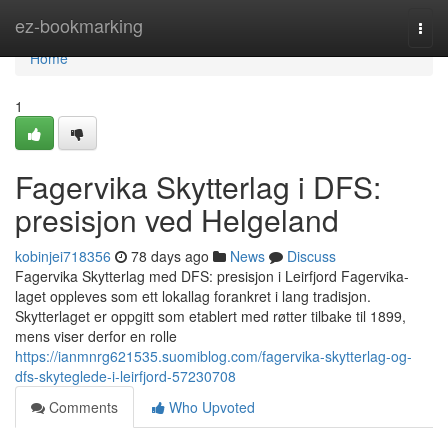
Home
ez-bookmarking
Togg
navi
Home
1
Fagervika Skytterlag i DFS:
presisjon ved Helgeland
kobinjei718356
78 days ago
News
Discuss
Fagervika Skytterlag med DFS: presisjon i Leirfjord Fagervika-
laget oppleves som ett lokallag forankret i lang tradisjon.
Skytterlaget er oppgitt som etablert med røtter tilbake til 1899,
mens viser derfor en rolle
https://ianmnrg621535.suomiblog.com/fagervika-skytterlag-og-
dfs-skyteglede-i-leirfjord-57230708
Comments
Who Upvoted