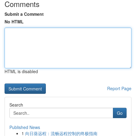
Comments
Submit a Comment
No HTML
HTML is disabled
Report Page
Search
Go
Published News
1
向日葵远程：流畅远程控制的终极指南