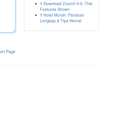
1
Download ZoomIt 9.0: This
Features Shown
1
Hotel Murah: Panduan
Lengkap & Tips Hemat
ort Page