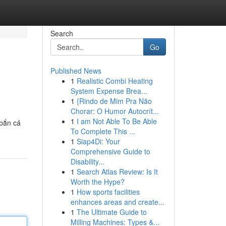
Search
Go
Published News
1
Realistic Combi Heating
System Expense Brea...
1
{Rindo de Mim Pra Não
Chorar: O Humor Autocrít...
1
I am Not Able To Be Able
 bắn cá
To Complete This ...
1
Siap4Di: Your
Comprehensive Guide to
Disability...
1
Search Atlas Review: Is It
Worth the Hype?
1
How sports facilities
enhances areas and create...
1
The Ultimate Guide to
Milling Machines: Types &...