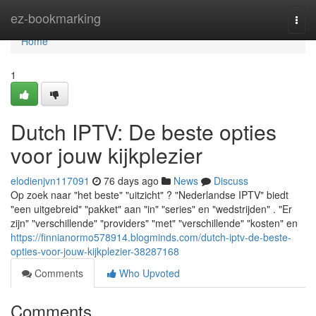
Home
ez-bookmarking
Togg
navi
Home
1
Dutch IPTV: De beste opties
voor jouw kijkplezier
elodienjvn117091
76 days ago
News
Discuss
Op zoek naar "het beste" "uitzicht" ? "Nederlandse IPTV" biedt
"een uitgebreid" "pakket" aan "in" "series" en "wedstrijden" . "Er
zijn" "verschillende" "providers" "met" "verschillende" "kosten" en
https://finnianormo578914.blogminds.com/dutch-iptv-de-beste-
opties-voor-jouw-kijkplezier-38287168
Comments
Who Upvoted
Comments