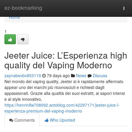
Home
ez-bookmarking
Togg
navi
Home
1
Jeeter Juice: L’Esperienza high
quality del Vaping Moderno
zaynabevbv853119
79 days ago
News
Discuss
Nel mondo del vaping quality, Jeeter si è rapidamente affermato
appear uno dei marchi più riconosciuti e richiesti dagli
appassionati. Grazie alla qualità dei suoi estratti, ai sapori intensi
e al style innovativo,
https://henrinlfw708092.actoblog.com/42297171/jeeter-juice-l-
esperienza-premium-del-vaping-moderno
Comments
Who Upvoted