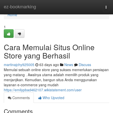
Home
ez-bookmarking
Togg
navi
Home
1
Cara Memulai Situs Online
Store yang Berhasil
martinajchy925005
63 days ago
News
Discuss
Memulai sebuah online store yang sukses memerlukan persiapan
yang matang . Awalnya utama adalah memilih produk yang
menjanjikan. Kemudian, bangun situs Anda menggunakan
layanan e-commerce yang mudah
https://emilypbad462107.wikistatement.com/user
Comments
Who Upvoted
Comments