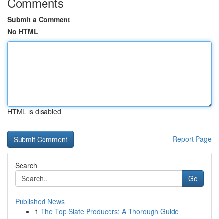
Comments
Submit a Comment
No HTML
HTML is disabled
Report Page
Search
Go
Published News
1
The Top Slate Producers: A Thorough Guide