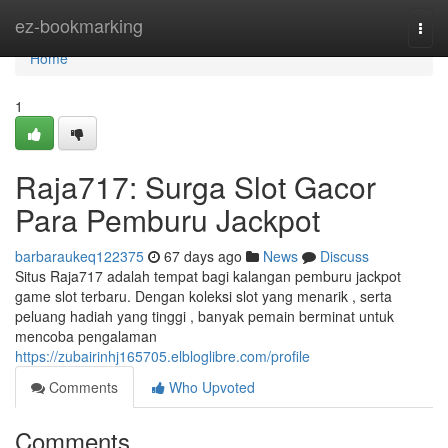
Home
ez-bookmarking
Togg
navi
Home
1
Raja717: Surga Slot Gacor
Para Pemburu Jackpot
barbaraukeq122375
67 days ago
News
Discuss
Situs Raja717 adalah tempat bagi kalangan pemburu jackpot
game slot terbaru. Dengan koleksi slot yang menarik , serta
peluang hadiah yang tinggi , banyak pemain berminat untuk
mencoba pengalaman
https://zubairinhj165705.elbloglibre.com/profile
Comments
Who Upvoted
Comments